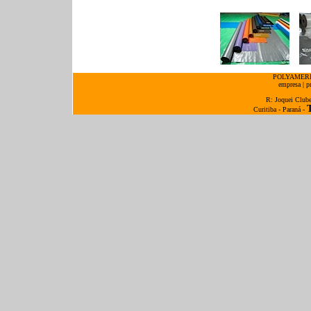
POLYAMERICA
empresa
|
p
R: Joquei Club
Curitiba - Paraná -