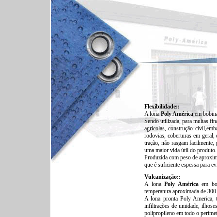
Flexibilidade::
A lona
Poly América
em bobinas
Sendo utilizada, para muitas fina
agrícolas, construção civil,e
rodovias, coberturas em geral, 
tração, não rasgam facilmente,
uma maior vida útil do produto.
Produzida com peso de aproxim
que é suficiente espessa para e
Vulcanização::
A lona
Poly América
em bob
temperatura aproximada de 300 
A lona pronta Poly America, 
infiltrações de umidade, ilhose
polipropileno em todo o períme